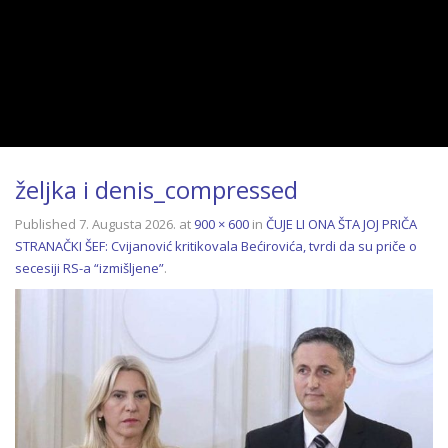
željka i denis_compressed
Published
7. Augusta 2026.
at
900 × 600
in
ČUJE LI ONA ŠTA JOJ PRIČA
STRANAČKI ŠEF: Cvijanović kritikovala Bećirovića, tvrdi da su priče o
secesiji RS-a “izmišljene”
.