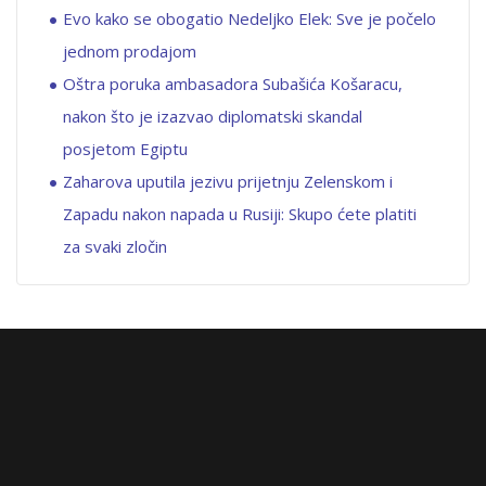
Evo kako se obogatio Nedeljko Elek: Sve je počelo
jednom prodajom
Oštra poruka ambasadora Subašića Košaracu,
nakon što je izazvao diplomatski skandal
posjetom Egiptu
Zaharova uputila jezivu prijetnju Zelenskom i
Zapadu nakon napada u Rusiji: Skupo ćete platiti
za svaki zločin