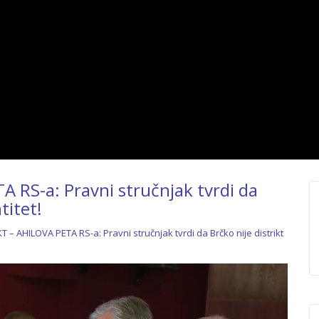
 RS-a: Pravni stručnjak tvrdi da
titet!
 – AHILOVA PETA RS-a: Pravni stručnjak tvrdi da Brčko nije distrikt