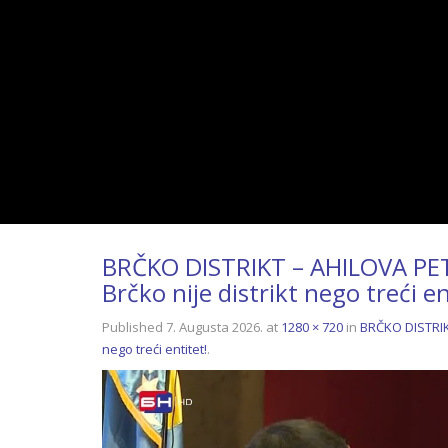
BRČKO DISTRIKT – AHILOVA PETA
Brčko nije distrikt nego treći en
Published
7. Augusta 2026.
at
1280 × 720
in
BRČKO DISTRIKT
nego treći entitet!
.