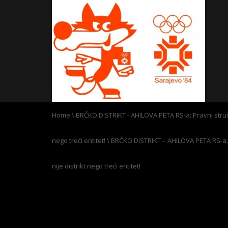
Home
\
BRČKO DISTRIKT - AHILOVA PETA RS-a: Pravni stručnj
nego treći entitet!
\
BRČKO DISTRIKT – AHILOVA PETA RS-a: 
nije distrikt nego treći entitet!